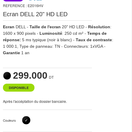
REFERENCE : E2016HV
Ecran DELL 20" HD LED
Ecran
DELL -
Taille de l'ecran
20" HD LED -
Résolution
:
1600 x 900 pixels -
Luminosité
: 250 cd m² -
Temps de
réponse:
5 ms typique (noir à blanc) -
Taux de contraste
:
1 000:1, Type de panneau: TN - Connecteurs: 1xVGA -
Garantie
1 an
299.000
DT
DISPONIBLE
Après l'accéptation du dossier bancaire.
✓
Couleurs