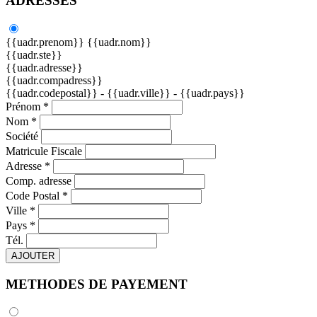
ADRESSES
{{uadr.prenom}} {{uadr.nom}}
{{uadr.ste}}
{{uadr.adresse}}
{{uadr.compadress}}
{{uadr.codepostal}} - {{uadr.ville}} - {{uadr.pays}}
Prénom *
Nom *
Société
Matricule Fiscale
Adresse *
Comp. adresse
Code Postal *
Ville *
Pays *
Tél.
AJOUTER
METHODES DE PAYEMENT