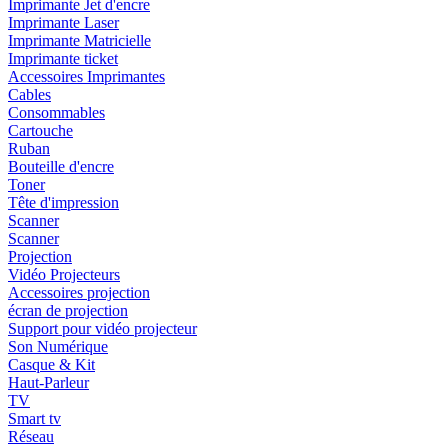
Imprimante Jet d'encre
Imprimante Laser
Imprimante Matricielle
Imprimante ticket
Accessoires Imprimantes
Cables
Consommables
Cartouche
Ruban
Bouteille d'encre
Toner
Tête d'impression
Scanner
Scanner
Projection
Vidéo Projecteurs
Accessoires projection
écran de projection
Support pour vidéo projecteur
Son Numérique
Casque & Kit
Haut-Parleur
TV
Smart tv
Réseau