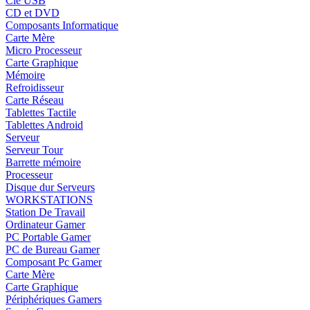
Clé USB
CD et DVD
Composants Informatique
Carte Mère
Micro Processeur
Carte Graphique
Mémoire
Refroidisseur
Carte Réseau
Tablettes Tactile
Tablettes Android
Serveur
Serveur Tour
Barrette mémoire
Processeur
Disque dur Serveurs
WORKSTATIONS
Station De Travail
Ordinateur Gamer
PC Portable Gamer
PC de Bureau Gamer
Composant Pc Gamer
Carte Mère
Carte Graphique
Périphériques Gamers