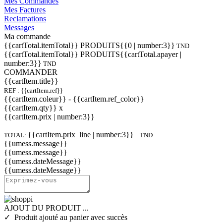
Mes Commandes
Mes Factures
Reclamations
Messages
Ma commande
{{cartTotal.itemTotal}} PRODUITS
{{0 | number:3}}
TND
{{cartTotal.itemTotal}} PRODUITS
{{cartTotal.apayer |
number:3}}
TND
COMMANDER
{{cartItem.title}}
REF : {{cartItem.ref}}
{{cartItem.coleur}} - {{cartItem.ref_color}}
{{cartItem.qty}} x
{{cartItem.prix | number:3}}
{{cartItem.prix_line | number:3}}
TOTAL:
TND
{{umess.message}}
{{umess.message}}
{{umess.dateMessage}}
{{umess.dateMessage}}
AJOUT DU PRODUIT ...
✓ Produit ajouté au panier avec succès