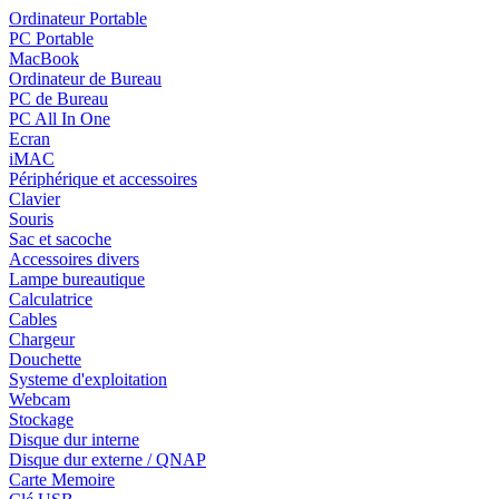
Ordinateur Portable
PC Portable
MacBook
Ordinateur de Bureau
PC de Bureau
PC All In One
Ecran
iMAC
Périphérique et accessoires
Clavier
Souris
Sac et sacoche
Accessoires divers
Lampe bureautique
Calculatrice
Cables
Chargeur
Douchette
Systeme d'exploitation
Webcam
Stockage
Disque dur interne
Disque dur externe / QNAP
Carte Memoire