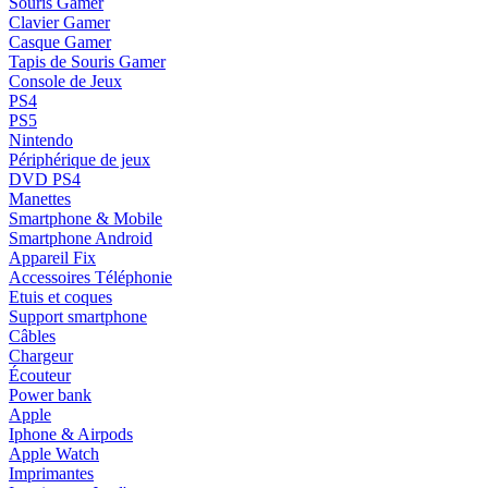
Souris Gamer
Clavier Gamer
Casque Gamer
Tapis de Souris Gamer
Console de Jeux
PS4
PS5
Nintendo
Périphérique de jeux
DVD PS4
Manettes
Smartphone & Mobile
Smartphone Android
Appareil Fix
Accessoires Téléphonie
Etuis et coques
Support smartphone
Câbles
Chargeur
Écouteur
Power bank
Apple
Iphone & Airpods
Apple Watch
Imprimantes