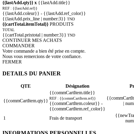
{{lastAdd.qty}} x
{{lastAdd.title}}
REF : {{lastAdd.ref}}
{{lastAdd.coleur}} - {{lastAdd.ref_color}}
{{lastAdd.prix_line | number:3}}
TND
{{cartTotal.itemTotal}}
PRODUITS
TOTAL
{{cartTotal.prixtotal | number:3}}
TND
CONTINUER MES ACHATS
COMMANDER
Votre commande a bien été prise en compte.
Nous vous remercions de votre confiance.
FERMER
DETAILS DU PANIER
QTE
Désignation
Pr
{{commCartItem.title}}
{{commCartIt
REF : {{commCartItem.ref}}
{{commCartItem.qty}}
{{commCartItem.coleur}} -
| num
{{commCartItem.ref_color}}
{{newTran
1
Frais de transport
num
INFORMATIONS PERSONNELLES