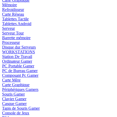
Carte Graphique
Mémoire
Refroidisseur
Carte Réseau
Tablettes Tactile
Tablettes Android
Serveur
Serveur Tour
Barrette mémoire
Processeur
Disque dur Serveurs
WORKSTATIONS
Station De Travail
Ordinateur Gamer
PC Portable Gamer
PC de Bureau Gamer
Composant Pc Gamer
Carte Mère
Carte Graphique
Périphériques Gamers
Souris Gamer
Clavier Gamer
Casque Gamer
Tapis de Souris Gamer
Console de Jeux