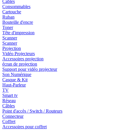
Cables
Consommables
Cartouche
Ruban
Bouteille d'encre
Toner
Tête d'impression
Scanner
Scanner
Projection
Vidéo Projecteurs
Accessoires projection
écran de projection
Support pour vidéo projecteur
Son Numérique
Casque & Kit
Haut-Parleur
TV
Smart tv
Réseau
Câbles
Point d'accès / Switch / Routeurs
Connecteur
Coffret
Accessoires pour coffret