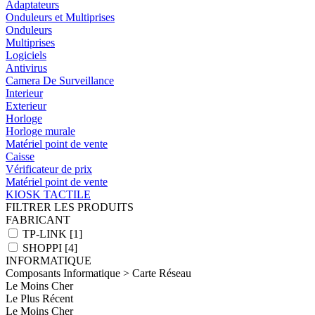
Adaptateurs
Onduleurs et Multiprises
Onduleurs
Multiprises
Logiciels
Antivirus
Camera De Surveillance
Interieur
Exterieur
Horloge
Horloge murale
Matériel point de vente
Caisse
Vérificateur de prix
Matériel point de vente
KIOSK TACTILE
FILTRER LES PRODUITS
FABRICANT
TP-LINK [1]
SHOPPI [4]
INFORMATIQUE
Composants Informatique > Carte Réseau
Le Moins Cher
Le Plus Récent
Le Moins Cher