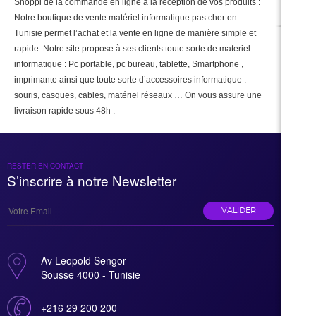
Shoppi de la commande en ligne à la réception de vos produits :
Notre boutique de vente matériel informatique pas cher en
Tunisie permet l’achat et la vente en ligne de manière simple et
rapide. Notre site propose à ses clients toute sorte de materiel
informatique : Pc portable, pc bureau, tablette, Smartphone ,
imprimante ainsi que toute sorte d’accessoires informatique :
souris, casques, cables, matériel réseaux … On vous assure une
livraison rapide sous 48h .
RESTER EN CONTACT
S’inscrire à notre Newsletter
VALIDER
Av Leopold Sengor
Sousse 4000 - Tunisie
+216 29 200 200