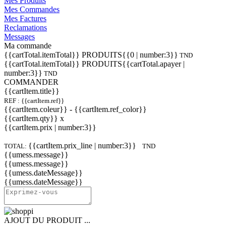
Mes Produits
Mes Commandes
Mes Factures
Reclamations
Messages
Ma commande
{{cartTotal.itemTotal}} PRODUITS
{{0 | number:3}}
TND
{{cartTotal.itemTotal}} PRODUITS
{{cartTotal.apayer |
number:3}}
TND
COMMANDER
{{cartItem.title}}
REF : {{cartItem.ref}}
{{cartItem.coleur}} - {{cartItem.ref_color}}
{{cartItem.qty}} x
{{cartItem.prix | number:3}}
{{cartItem.prix_line | number:3}}
TOTAL:
TND
{{umess.message}}
{{umess.message}}
{{umess.dateMessage}}
{{umess.dateMessage}}
AJOUT DU PRODUIT ...