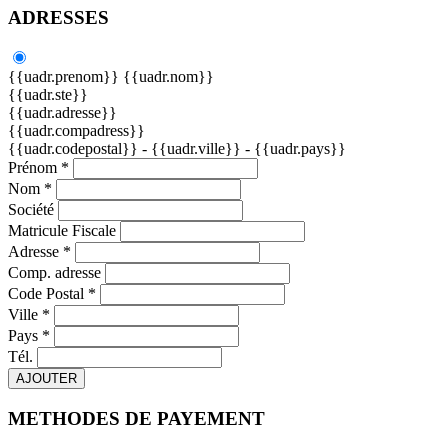
ADRESSES
{{uadr.prenom}} {{uadr.nom}}
{{uadr.ste}}
{{uadr.adresse}}
{{uadr.compadress}}
{{uadr.codepostal}} - {{uadr.ville}} - {{uadr.pays}}
Prénom *
Nom *
Société
Matricule Fiscale
Adresse *
Comp. adresse
Code Postal *
Ville *
Pays *
Tél.
AJOUTER
METHODES DE PAYEMENT