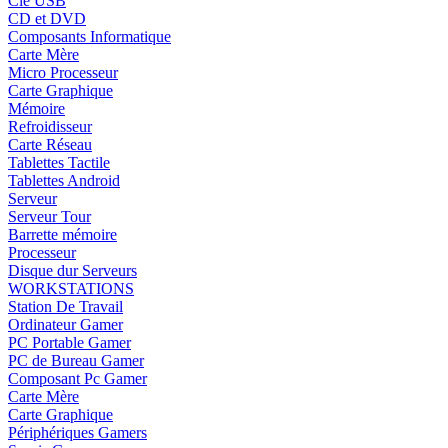
Clé USB
CD et DVD
Composants Informatique
Carte Mère
Micro Processeur
Carte Graphique
Mémoire
Refroidisseur
Carte Réseau
Tablettes Tactile
Tablettes Android
Serveur
Serveur Tour
Barrette mémoire
Processeur
Disque dur Serveurs
WORKSTATIONS
Station De Travail
Ordinateur Gamer
PC Portable Gamer
PC de Bureau Gamer
Composant Pc Gamer
Carte Mère
Carte Graphique
Périphériques Gamers