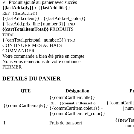
✓ Produit ajouté au panier avec succès
{{lastAdd.qty}} x
{{lastAdd.title}}
REF : {{lastAdd.ref}}
{{lastAdd.coleur}} - {{lastAdd.ref_color}}
{{lastAdd.prix_line | number:3}}
TND
{{cartTotal.itemTotal}}
PRODUITS
TOTAL
{{cartTotal.prixtotal | number:3}}
TND
CONTINUER MES ACHATS
COMMANDER
Votre commande a bien été prise en compte.
Nous vous remercions de votre confiance.
FERMER
DETAILS DU PANIER
QTE
Désignation
Pr
{{commCartItem.title}}
{{commCartIt
REF : {{commCartItem.ref}}
{{commCartItem.qty}}
{{commCartItem.coleur}} -
| num
{{commCartItem.ref_color}}
{{newTran
1
Frais de transport
num