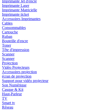
Imprimante Jet d'encre
Imprimante Laser
Imprimante Matricielle
Imprimante ticket
Accessoires Imprimantes
Cables
Consommables
Cartouche
Ruban
Bouteille d'encre
Toner
Tête d'impression
Scanner
Scanner
Projection
Vidéo Projecteurs
Accessoires projection
écran de projection
Support pour vidéo projecteur
Son Numérique
Casque & Kit
Haut-Parleur
TV
Smart tv
Réseau