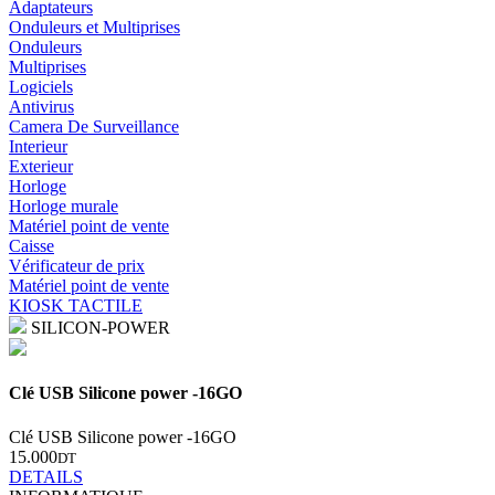
Adaptateurs
Onduleurs et Multiprises
Onduleurs
Multiprises
Logiciels
Antivirus
Camera De Surveillance
Interieur
Exterieur
Horloge
Horloge murale
Matériel point de vente
Caisse
Vérificateur de prix
Matériel point de vente
KIOSK TACTILE
SILICON-POWER
Clé USB Silicone power -16GO
Clé USB Silicone power -16GO
15.000
DT
DETAILS