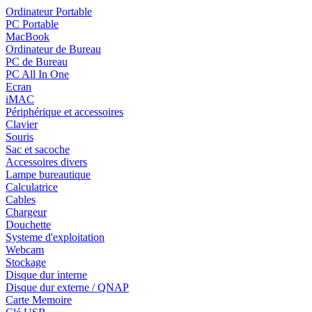
Ordinateur Portable
PC Portable
MacBook
Ordinateur de Bureau
PC de Bureau
PC All In One
Ecran
iMAC
Périphérique et accessoires
Clavier
Souris
Sac et sacoche
Accessoires divers
Lampe bureautique
Calculatrice
Cables
Chargeur
Douchette
Systeme d'exploitation
Webcam
Stockage
Disque dur interne
Disque dur externe / QNAP
Carte Memoire