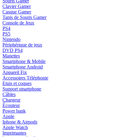
Souris Gamer
Clavier Gamer
Casque Gamer
Tapis de Souris Gamer
Console de Jeux
PS4
PS5
Nintendo
Périphérique de jeux
DVD PS4
Manettes
Smartphone & Mobile
Smartphone Android
Appareil Fix
Accessoires Téléphonie
Etuis et coques
Support smartphone
Câbles
Chargeur
Écouteur
Power bank
Apple
Iphone & Airpods
Apple Watch
Imprimantes