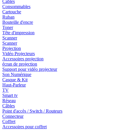
Cables
Consommables
Cartouche
Ruban
Bouteille d'encre
Toner
Tête d'impression
Scanner
Scanner
Projection
Vidéo Projecteurs
Accessoires projection
écran de projection
Support pour vidéo projecteur
Son Numérique
Casque & Kit
Haut-Parleur
TV
Smart tv
Réseau
Câbles
Point d'accès / Switch / Routeurs
Connecteur
Coffret
Accessoires pour coffret