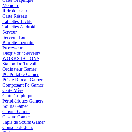
Carte Graphique
Mémoire
Refroidisseur
Carte Réseau
Tablettes Tactile
Tablettes Android
Serveur
Serveur Tour
Barrette mémoire
Processeur
Disque dur Serveurs
WORKSTATIONS
Station De Travail
Ordinateur Gamer
PC Portable Gamer
PC de Bureau Gamer
Composant Pc Gamer
Carte Mère
Carte Graphique
Périphériques Gamers
Souris Gamer
Clavier Gamer
Casque Gamer
Tapis de Souris Gamer
Console de Jeux