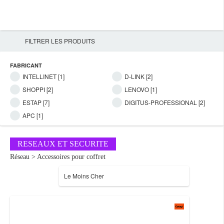
FILTRER LES PRODUITS
FABRICANT
INTELLINET [1]
D-LINK [2]
SHOPPI [2]
LENOVO [1]
ESTAP [7]
DIGITUS-PROFESSIONAL [2]
APC [1]
RESEAUX ET SECURITE
Réseau > Accessoires pour coffret
Le Moins Cher