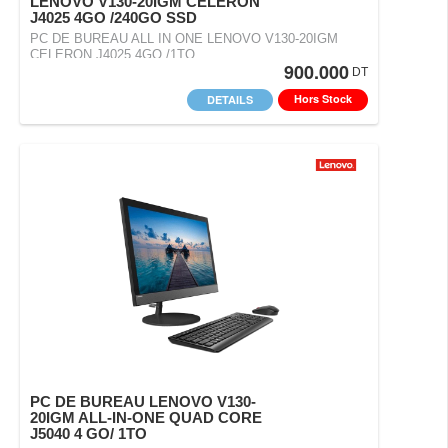
LENOVO V130-20IGM CELERON
J4025 4GO /240GO SSD
PC DE BUREAU ALL IN ONE LENOVO V130-20IGM
CELERON J4025 4GO /1TO
900.000
DT
Hors Stock
DETAILS
PC DE BUREAU LENOVO V130-
20IGM ALL-IN-ONE QUAD CORE
J5040 4 GO/ 1TO