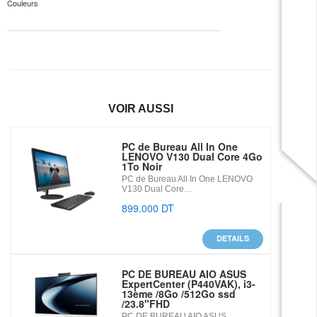
✓
Couleurs
VOIR AUSSI
PC de Bureau All In One
LENOVO V130 Dual Core 4Go
1To Noir
PC de Bureau All In One LENOVO
V130 Dual Core…
899.000 DT
DETAILS
PC DE BUREAU AIO ASUS
ExpertCenter (P440VAK), i3-
13ème /8Go /512Go ssd
/23.8"FHD
PC DE BUREAU AIO ASUS