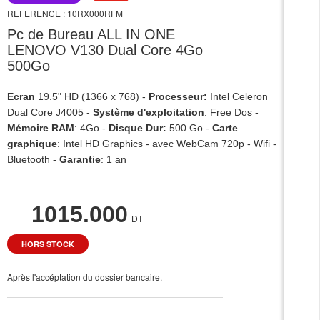
REFERENCE : 10RX000RFM
Pc de Bureau ALL IN ONE
LENOVO V130 Dual Core 4Go
500Go
Ecran
19.5" HD (1366 x 768) -
Processeur:
Intel Celeron
Dual Core J4005 -
Système d'exploitation
: Free Dos -
Mémoire RAM
: 4Go -
Disque Dur:
500 Go -
Carte
graphique
: Intel HD Graphics - avec WebCam 720p - Wifi -
Bluetooth -
Garantie
: 1 an
1015.000
DT
HORS STOCK
Après l'accéptation du dossier bancaire.