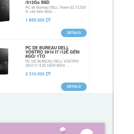
/512Go SSD
PC de Bureau DELL Tower ECT1250
i5 14è Gén /8Go…
1 855.000 DT
DETAILS
PC DE BUREAU DELL
VOSTRO 3910 I7 /12È GÉN/
8GO/ 1TO
PC DE BUREAU DELL VOSTRO
3910 I7 /12È GÉN/ 8GO/…
2 310.000 DT
DETAILS