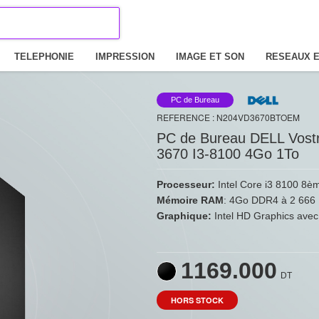
TELEPHONIE
IMPRESSION
IMAGE ET SON
RESEAUX E
PC de Bureau
REFERENCE : N204VD3670BTOEM
PC de Bureau DELL Vost
3670 I3-8100 4Go 1To
Processeur:
Intel Core i3 8100 8è
Mémoire RAM
: 4Go DDR4 à 2 666
Graphique:
Intel HD Graphics avec
1169.000
DT
HORS STOCK