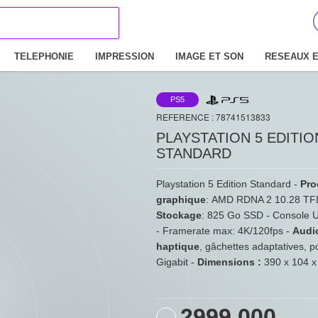
TELEPHONIE
IMPRESSION
IMAGE ET SON
RESEAUX E
PS5
REFERENCE : 78741513833
PLAYSTATION 5 EDITIO
STANDARD
Playstation 5 Edition Standard -
Pro
graphique
: AMD RDNA 2 10.28 TF
Stockage
: 825 Go SSD - Console U
- Framerate max: 4K/120fps -
Audi
haptique
, gâchettes adaptatives, p
Gigabit -
Dimensions :
390 x 104 
2999.000