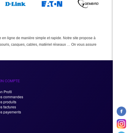
e en ligne de manière simple et rapide. Notre site propose à
 : souris, casques, cables, matériel réseaux … On vous assure
ON COMPTE
n Profil
s commandes
s produits
s factures
s payements