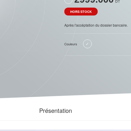
DT
HORS STOCK
Après l'accéptation du dossier bancaire.
✓
Couleurs
Présentation