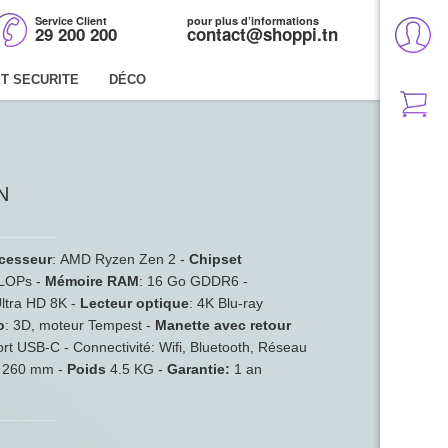
Service Client
pour plus d’informations
29 200 200
contact@shoppi.tn
T SECURITE
DÉCO
N
cesseur
: AMD Ryzen Zen 2 -
Chipset
LOPs -
Mémoire RAM
: 16 Go GDDR6 -
ltra HD 8K -
Lecteur optique
: 4K Blu-ray
o
: 3D, moteur Tempest -
Manette avec retour
ort USB-C - Connectivité: Wifi, Bluetooth, Réseau
x 260 mm -
Poids
4.5 KG -
Garantie:
1 an