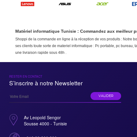
Matériel informatique Tunisie : Commandez aux meilleur p
Shoppi de la commande en ligne à la réception de vos produits : Notre bou
ses clients toute sorte de materiel informatique : Pc portable, pc bureau,
une livraison rapide sous 48h .
RESTER EN CONTACT
S’inscrire à notre Newsletter
VALIDER
Av Leopold Sengor
Sousse 4000 - Tunisie