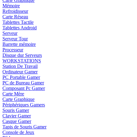
Carte Graphique
Mémoire
Refroidisseur
Carte Réseau
Tablettes Tactile
Tablettes Android
Serveur
Serveur Tour
Barrette mémoire
Processeur
Disque dur Serveurs
WORKSTATIONS
Station De Travail
Ordinateur Gamer
PC Portable Gamer
PC de Bureau Gamer
Composant Pc Gamer
Carte Mère
Carte Graphique
Périphériques Gamers
Souris Gamer
Clavier Gamer
Casque Gamer
Tapis de Souris Gamer
Console de Jeux