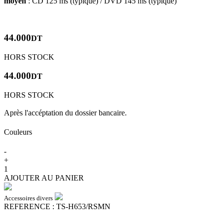
moyen
: CD 125 ms (typique) / DVD 145 ms (typique)
44.000
DT
HORS STOCK
44.000
DT
HORS STOCK
Après l'accéptation du dossier bancaire.
Couleurs
-
+
1
AJOUTER AU PANIER
Accessoires divers
REFERENCE : TS-H653/RSMN