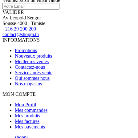
Veuillez saisir un email valide
VALIDER
Av Leopold Sengor
Sousse 4000 - Tunisie
+216 29 200 200
contact@shoppi.tn
INFORMATIONS
Promotions
Nouveaux produits
Meilleures ventes
Contactez-nous
Service après vente
Qui sommes nous
Nos magasins
MON COMPTE
Mon Profil
Mes commandes
Mes produits
Mes factures
Mes payements
shoppi