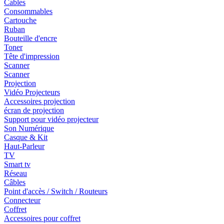
Cables
Consommables
Cartouche
Ruban
Bouteille d'encre
Toner
Tête d'impression
Scanner
Scanner
Projection
Vidéo Projecteurs
Accessoires projection
écran de projection
Support pour vidéo projecteur
Son Numérique
Casque & Kit
Haut-Parleur
TV
Smart tv
Réseau
Câbles
Point d'accès / Switch / Routeurs
Connecteur
Coffret
Accessoires pour coffret