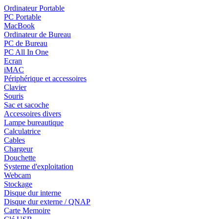
Ordinateur Portable
PC Portable
MacBook
Ordinateur de Bureau
PC de Bureau
PC All In One
Ecran
iMAC
Périphérique et accessoires
Clavier
Souris
Sac et sacoche
Accessoires divers
Lampe bureautique
Calculatrice
Cables
Chargeur
Douchette
Systeme d'exploitation
Webcam
Stockage
Disque dur interne
Disque dur externe / QNAP
Carte Memoire