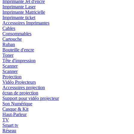
Imprimante Jet d'encre
Imprimante Laser
Imprimante Matricielle
Imprimante ticket
Accessoires Imprimantes
Cables
Consommables
Cartouche
Ruban
Bouteille d'encre
Toner
Tête d'impression
Scanner
Scanner
Projection
Vidéo Projecteurs
Accessoires projection
écran de projection
Support pour vidéo projecteur
Son Numérique
Casque & Kit
Haut-Parleur
TV
Smart tv
Réseau