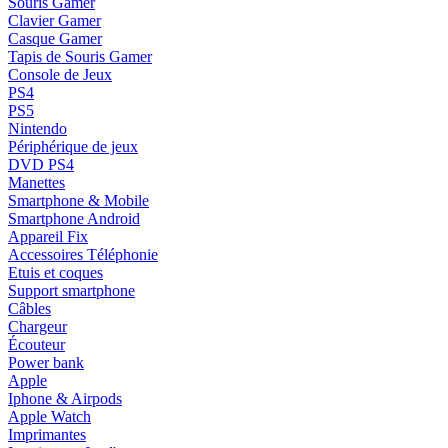
Souris Gamer
Clavier Gamer
Casque Gamer
Tapis de Souris Gamer
Console de Jeux
PS4
PS5
Nintendo
Périphérique de jeux
DVD PS4
Manettes
Smartphone & Mobile
Smartphone Android
Appareil Fix
Accessoires Téléphonie
Etuis et coques
Support smartphone
Câbles
Chargeur
Écouteur
Power bank
Apple
Iphone & Airpods
Apple Watch
Imprimantes