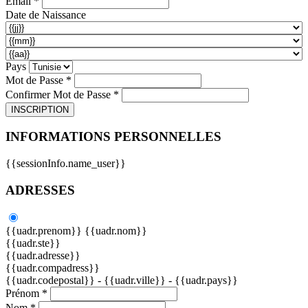
Email *
Date de Naissance
Pays
Mot de Passe *
Confirmer Mot de Passe *
INSCRIPTION
INFORMATIONS PERSONNELLES
{{sessionInfo.name_user}}
ADRESSES
{{uadr.prenom}} {{uadr.nom}}
{{uadr.ste}}
{{uadr.adresse}}
{{uadr.compadress}}
{{uadr.codepostal}} - {{uadr.ville}} - {{uadr.pays}}
Prénom *
Nom *