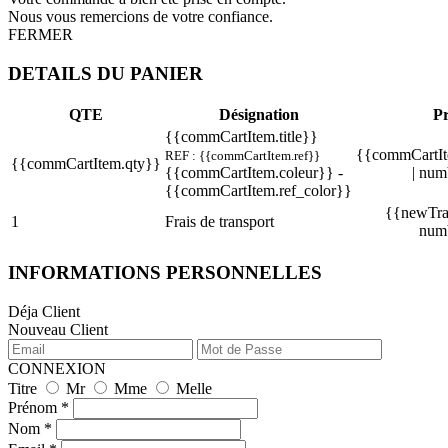
Nous vous remercions de votre confiance.
FERMER
DETAILS DU PANIER
QTE
Désignation
Pr
{{commCartItem.title}}
{{commCartIt
REF : {{commCartItem.ref}}
{{commCartItem.qty}}
{{commCartItem.coleur}} -
| num
{{commCartItem.ref_color}}
{{newTran
1
Frais de transport
num
INFORMATIONS PERSONNELLES
Déja Client
Nouveau Client
CONNEXION
Titre
Mr
Mme
Melle
Prénom *
Nom *