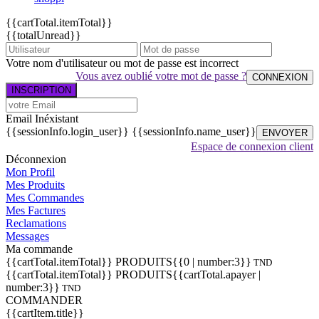
{{cartTotal.itemTotal}}
{{totalUnread}}
Votre nom d'utilisateur ou mot de passe est incorrect
Vous avez oublié votre mot de passe ?
CONNEXION
INSCRIPTION
Email Inéxistant
{{sessionInfo.login_user}}
{{sessionInfo.name_user}}
ENVOYER
Espace de connexion client
Déconnexion
Mon Profil
Mes Produits
Mes Commandes
Mes Factures
Reclamations
Messages
Ma commande
{{cartTotal.itemTotal}} PRODUITS
{{0 | number:3}}
TND
{{cartTotal.itemTotal}} PRODUITS
{{cartTotal.apayer |
number:3}}
TND
COMMANDER
{{cartItem.title}}