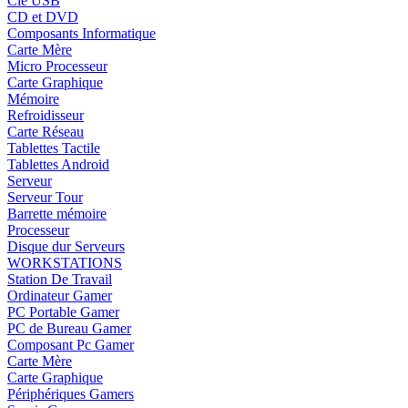
Clé USB
CD et DVD
Composants Informatique
Carte Mère
Micro Processeur
Carte Graphique
Mémoire
Refroidisseur
Carte Réseau
Tablettes Tactile
Tablettes Android
Serveur
Serveur Tour
Barrette mémoire
Processeur
Disque dur Serveurs
WORKSTATIONS
Station De Travail
Ordinateur Gamer
PC Portable Gamer
PC de Bureau Gamer
Composant Pc Gamer
Carte Mère
Carte Graphique
Périphériques Gamers