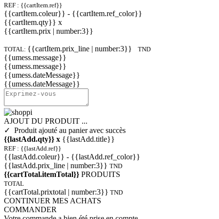
REF : {{cartItem.ref}}
{{cartItem.coleur}} - {{cartItem.ref_color}}
{{cartItem.qty}} x
{{cartItem.prix | number:3}}
{{cartItem.prix_line | number:3}}
TOTAL:
TND
{{umess.message}}
{{umess.message}}
{{umess.dateMessage}}
{{umess.dateMessage}}
AJOUT DU PRODUIT ...
✓ Produit ajouté au panier avec succès
{{lastAdd.qty}} x
{{lastAdd.title}}
REF : {{lastAdd.ref}}
{{lastAdd.coleur}} - {{lastAdd.ref_color}}
{{lastAdd.prix_line | number:3}}
TND
{{cartTotal.itemTotal}}
PRODUITS
TOTAL
{{cartTotal.prixtotal | number:3}}
TND
CONTINUER MES ACHATS
COMMANDER
Votre commande a bien été prise en compte.