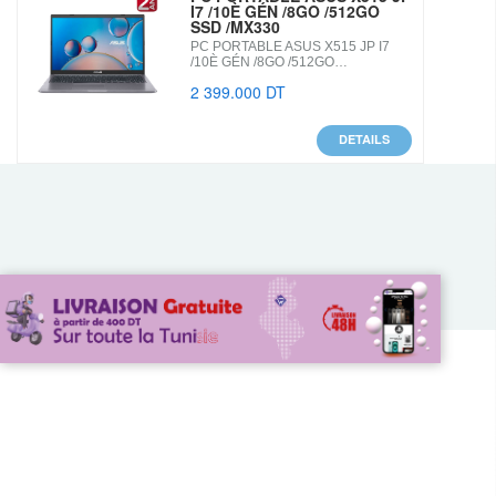
I7 /10È GÉN /8GO /512GO
SSD /MX330
PC PORTABLE ASUS X515 JP I7
/10È GÉN /8GO /512GO…
2 399.000 DT
DETAILS