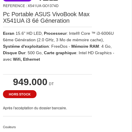
REFERENCE : X541UA-GO1374D
Pc Portable ASUS VivoBook Max
X541UA i3 6é Géneration
Ecran
15.6" HD LED,
Processeur
: Intel® Core ™ i3-6006U
6ème Génération (2.0 GHz, 3 Mo de mémoire cache),
Systéme d'exploitation
: FreeDos -
Mémoire RAM
: 4 Go,
Disque Dur
: 500 Go,
Carte graphique
: Intel HD Graphics -
avec
Wifi, Ethernet
949.000
DT
HORS STOCK
Après l'accéptation du dossier bancaire.
✓
Couleurs