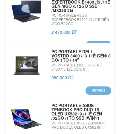
EXPERTBOOK B1400 /I5 /11È
GÉN /8GO /512GO SSD
/MX330 2G
PC PORTABLE ASUS
EXPERTBOOK B1400 /I5 /11È GÉN
/8GO /512GO…
2 470.000 DT
DETAILS
PC PORTABLE DELL
VOSTRO 3400 / I3 11È GÉN/ 8
GO/ 1TO / 14"
PC PORTABLE DELL VOSTRO
3400 / I3 11È GÉN/ 8…
999.000 DT
DETAILS
PC PORTABLE ASUS
ZENBOOK PRO DUO 15
OLED UX582 I9 /11È GÉN
/32GO /1TO SSD /WIN11
PC PORTABLE ASUS ZENBOOK
PRO DUO 15 OLED UX582 I9…