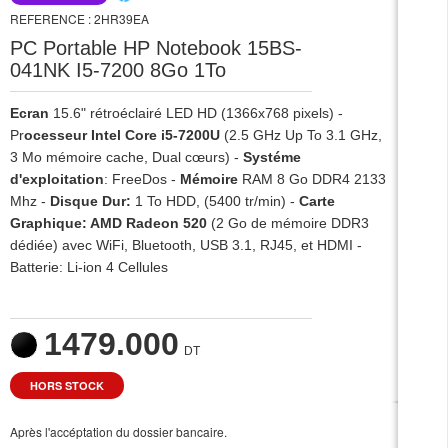
REFERENCE : 2HR39EA
PC Portable HP Notebook 15BS-
041NK I5-7200 8Go 1To
Ecran
15.6" rétroéclairé LED HD (1366x768 pixels) -
Pr
ocesseur Intel Core i5-7200U
(2.5 GHz Up To 3.1 GHz,
3 Mo mémoire cache, Dual cœurs) -
Systéme
d'exploitation
: FreeDos -
Mémoire
RAM 8 Go DDR4 2133
Mhz -
Disque Dur:
1 To HDD, (5400 tr/min) -
Carte
Graphique: AMD Radeon 520
(2 Go de mémoire DDR3
dédiée) avec WiFi, Bluetooth, USB 3.1, RJ45, et HDMI -
Batterie: Li-ion 4 Cellules
1479.000
DT
HORS STOCK
Après l'accéptation du dossier bancaire.